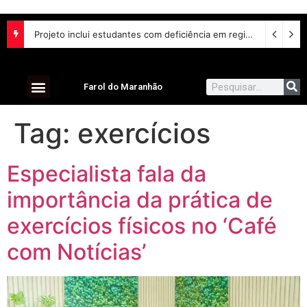
Lei aumenta penas para violência sexual digital contra crianças e adolescentes e endurece punições
Projeto inclui estudantes com deficiência em regime escolar especial
Farol do Maranhão
Tag:
exercícios
Especialista fala da
importância da prática de
exercícios físicos no ‘Café
com Notícias’