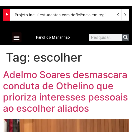
Projeto inclui estudantes com deficiência em regime escolar especial
Farol do Maranhão
Tag:
escolher
Adelmo Soares desmascara
conduta de Othelino que
prioriza interesses pessoais
ao escolher aliados