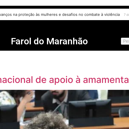
vanços na proteção às mulheres e desafios no combate à violência
7 d
Farol do Maranhão
 nacional de apoio à amamen