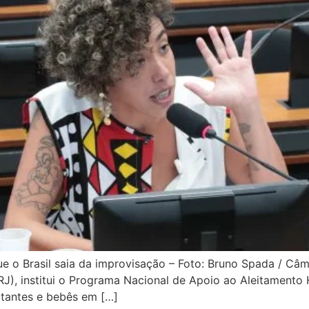
que o Brasil saia da improvisação – Foto: Bruno Spada / C
RJ), institui o Programa Nacional de Apoio ao Aleitament
actantes e bebês em […]