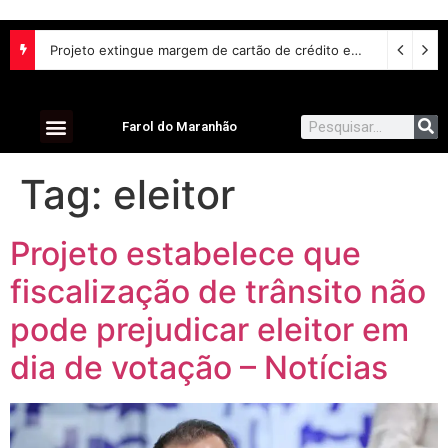
União Brasil oficializa candidatos e reafirma apoio a Orleans Brandão ao Governo do Maranhão
Projeto extingue margem de cartão de crédito em empréstimo consignado do INSS
Farol do Maranhão
Tag:
eleitor
Projeto estabelece que
fiscalização de trânsito não
pode prejudicar eleitor em
dia de votação – Notícias