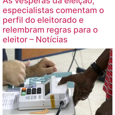
Ás vésperas da eleição,
especialistas comentam o
perfil do eleitorado e
relembram regras para o
eleitor – Notícias