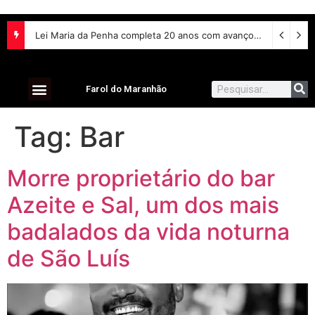
Lei Maria da Penha completa 20 anos com avanços na proteção às mulheres e desafios no combate à violência
Farol do Maranhão
Tag:
Bar
Morre proprietário do bar
Azeite e Sal, um dos mais
badalados da vida noturna
de São Luís