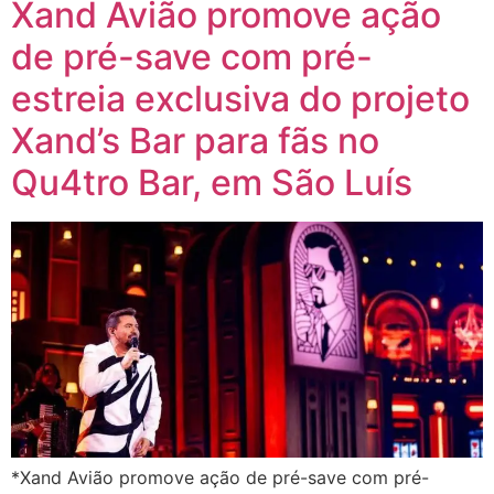
Xand Avião promove ação
de pré-save com pré-
estreia exclusiva do projeto
Xand’s Bar para fãs no
Qu4tro Bar, em São Luís
*Xand Avião promove ação de pré-save com pré-