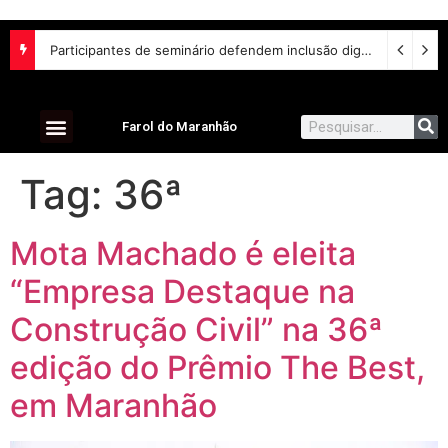
Participantes de seminário defendem inclusão digital e escuta das comunidades para reurbanização de favelas
Farol do Maranhão
Tag:
36ª
Mota Machado é eleita
“Empresa Destaque na
Construção Civil” na 36ª
edição do Prêmio The Best,
em Maranhão