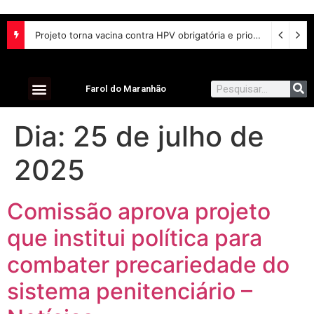
Participantes de seminário defendem inclusão digital e escuta das comunidades para reurbanização de favelas
Projeto torna vacina contra HPV obrigatória e prioriza testes moleculares para câncer de colo do útero
Farol do Maranhão
Dia:
25 de julho de
2025
Comissão aprova projeto
que institui política para
combater precariedade do
sistema penitenciário –