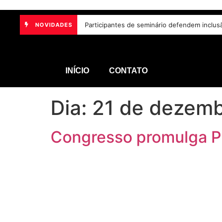
Comissão Mista de Orçamento recebe sugest
NOVIDADES
INÍCIO
CONTATO
Dia:
21 de dezemb
Congresso promulga P