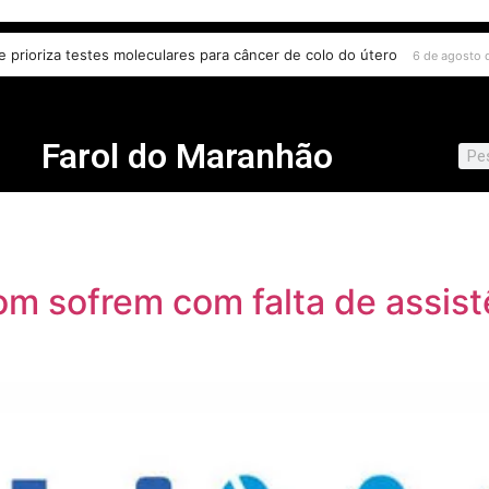
e prioriza testes moleculares para câncer de colo do útero
6 de agosto 
Farol do Maranhão
om sofrem com falta de assist