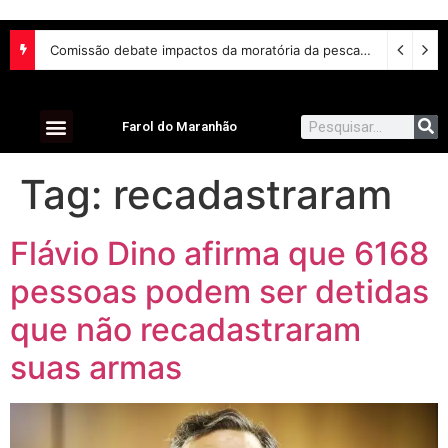
Comissão debate impactos da moratória da pesca da piracatinga na Região Amazônica
Farol do Maranhão
Tag:
recadastraram
Flávio Dino afirma que 6168
pessoas podem ser detidas
que não recadastraram
suas armas