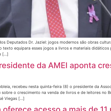
s Deputados Dr. Jaziel: jogos modernos são obras cultura
 o texto equipara esses jogos a livros e materiais didáticos 
e […]
 Presidente da AMEI aponta cr
bleia, recebeu nesta quinta-feira (8) o presidente da Ass
 sobre o crescimento na venda de livros e de leitores no B
sé Viegas […]
a oferece acesso a mais de 11 