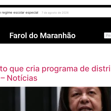
ital contra crianças e adolescentes e endurece punições
a em regime escolar especial
7 de agosto de 2026
7 de agosto de
Farol do Maranhão
o que cria programa de distri
 – Notícias