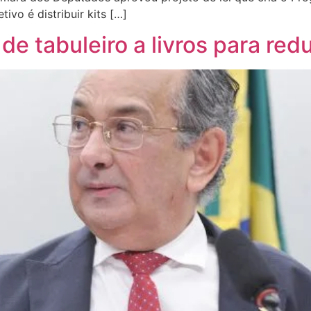
tivo é distribuir kits […]
de tabuleiro a livros para red