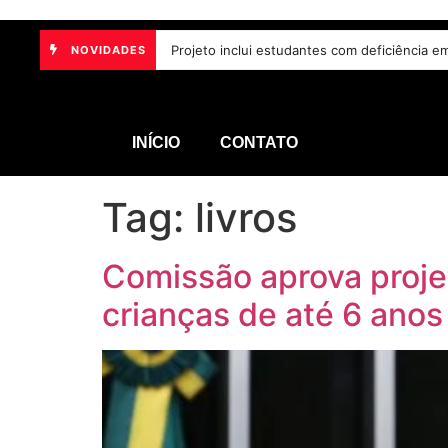
Lei aumenta penas para violência sexual dig
Projeto inclui estudantes com deficiênci
NOVIDADES
INÍCIO
CONTATO
Tag:
livros
Comissão aprova projet
crianças de até 6 anos