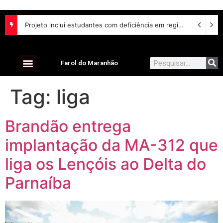
Lei aumenta penas para violência sexual digital contra crianças e adolescentes e endurece punições
Farol do Maranhão
Tag:
liga
Brandão entrega
implantação da MA-312 que
liga os Lençóis ao Delta do
Parnaíba