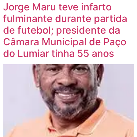
Jorge Maru teve infarto
fulminante durante partida
de futebol; presidente da
Câmara Municipal de Paço
do Lumiar tinha 55 anos