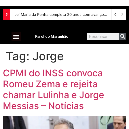
Lei Maria da Penha completa 20 anos com avanços na proteção às mulheres e desafios no combate à violência
Farol do Maranhão
Tag:
Jorge
CPMI do INSS convoca
Romeu Zema e rejeita
chamar Lulinha e Jorge
Messias – Notícias