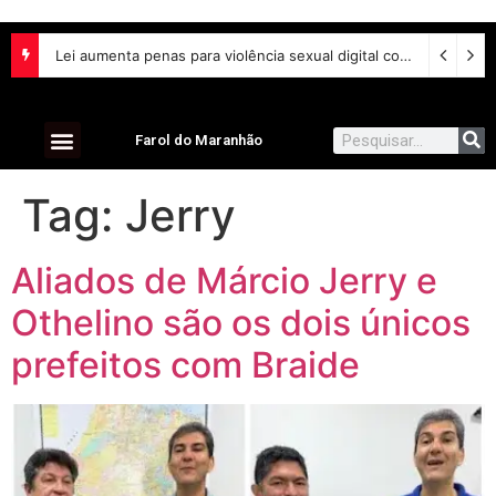
Lei aumenta penas para violência sexual digital contra crianças e adolescentes e endurece punições
Farol do Maranhão
Tag:
Jerry
Aliados de Márcio Jerry e
Othelino são os dois únicos
prefeitos com Braide