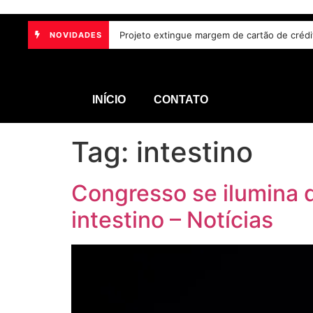
União Brasil oficializa candidatos e reafir
NOVIDADES
INÍCIO
CONTATO
Tag:
intestino
Congresso se ilumina 
intestino – Notícias