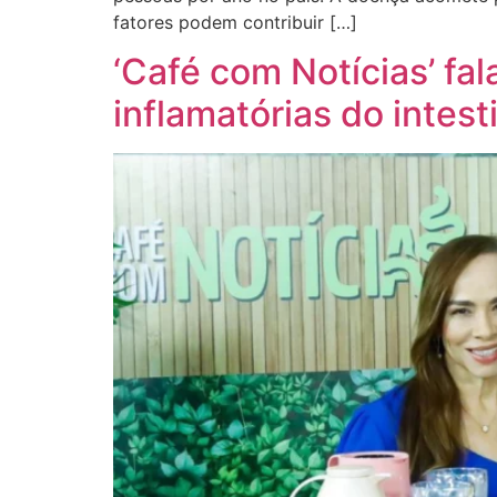
fatores podem contribuir […]
‘Café com Notícias’ fa
inflamatórias do intest