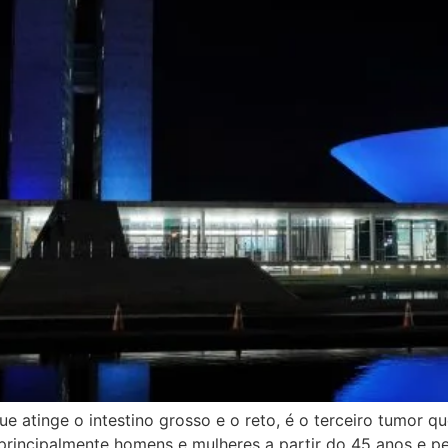
ue atinge o intestino grosso e o reto, é o terceiro tumor q
rincipalmente homens e mulheres a partir do 45 anos e pes