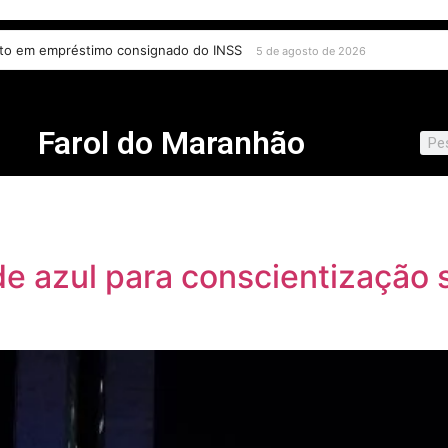
ma apoio a Orleans Brandão ao Governo do Maranhão
5 de agosto de 2026
Farol do Maranhão
de azul para conscientização 