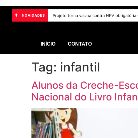
Participantes de seminário defendem inclus
NOVIDADES
INÍCIO
CONTATO
Tag:
infantil
Alunos da Creche-Esc
Nacional do Livro Infant