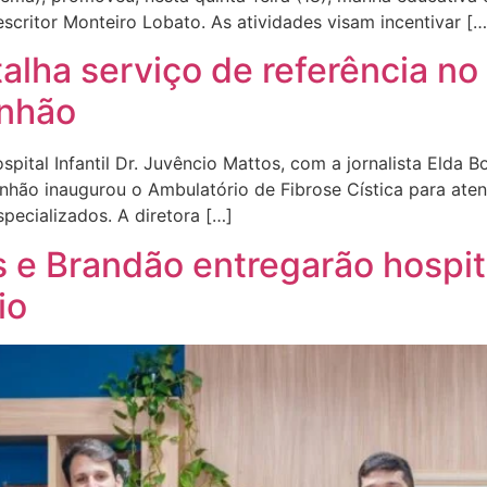
critor Monteiro Lobato. As atividades visam incentivar […
talha serviço de referência no
anhão
tal Infantil Dr. Juvêncio Mattos, com a jornalista Elda Bo
nhão inaugurou o Ambulatório de Fibrose Cística para ate
specializados. A diretora […]
 e Brandão entregarão hospita
io