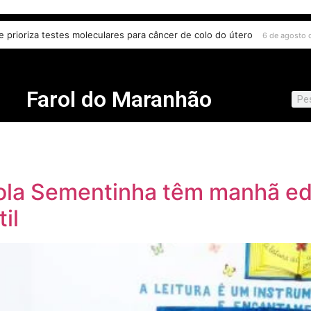
ão digital e escuta das comunidades para reurbanização de favelas
6 d
Farol do Maranhão
ola Sementinha têm manhã edu
il