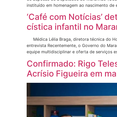
instituído em homenagem ao nascimento de es
‘Café com Notícias’ de
cística infantil no Mar
Médica Lélia Braga, diretora técnica do Hospi
entrevista Recentemente, o Governo do Mara
equipe multidisciplinar e oferta de serviços e
Confirmado: Rigo Teles
Acrísio Figueira em ma