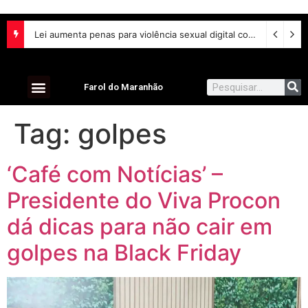
Lei aumenta penas para violência sexual digital contra crianças e adolescentes e endurece punições
Farol do Maranhão
Tag:
golpes
‘Café com Notícias’ –
Presidente do Viva Procon
dá dicas para não cair em
golpes na Black Friday