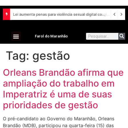
Lei aumenta penas para violência sexual digital contra crianças e adolescentes e endurece punições
Farol do Maranhão
Tag:
gestão
Orleans Brandão afirma que
ampliação do trabalho em
Imperatriz é uma de suas
prioridades de gestão
O pré-candidato ao Governo do Maranhão, Orleans
Brandão (MDB), participou na quarta-feira (15) das