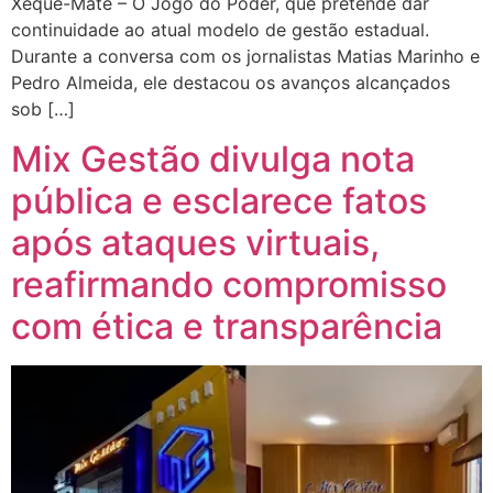
Xeque-Mate – O Jogo do Poder, que pretende dar
continuidade ao atual modelo de gestão estadual.
Durante a conversa com os jornalistas Matias Marinho e
Pedro Almeida, ele destacou os avanços alcançados
sob […]
Mix Gestão divulga nota
pública e esclarece fatos
após ataques virtuais,
reafirmando compromisso
com ética e transparência