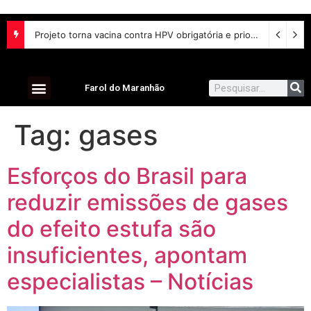
Projeto torna vacina contra HPV obrigatória e prioriza testes moleculares para câncer de colo do útero
Farol do Maranhão
Tag:
gases
Esforços do Brasil para
reduzir emissões de gases
do efeito estufa são
insuficientes, apontam
especialistas – Notícias