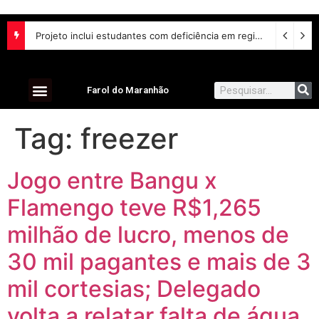
Projeto inclui estudantes com deficiência em regime escolar especial
Farol do Maranhão
Tag:
freezer
Jogo entre Bangu x
Flamengo teve R$1,265
milhão de lucro, menos de
30 mil pagantes e mais de 3
mil cortesias; Delegado
volta a relatar falta de água