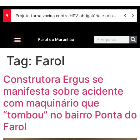
Projeto torna vacina contra HPV obrigatória e prioriza testes moleculares para câncer de colo do útero
Farol do Maranhão
Tag:
Farol
Construtora Ergus se
manifesta sobre acidente
com maquinário que
“tombou” no bairro Ponta do
Farol