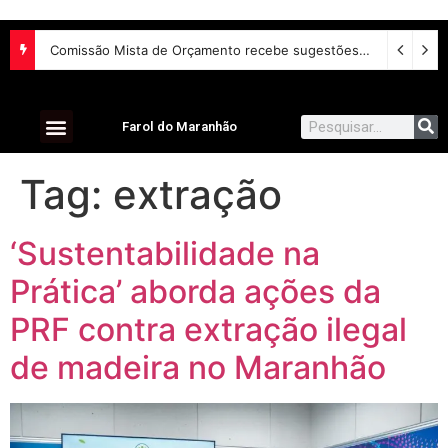
Comissão Mista de Orçamento recebe sugestões para o financiamento de creches e pré-escolas
Farol do Maranhão
Tag:
extração
‘Sustentabilidade na
Prática’ aborda ações da
PRF contra extração ilegal
de madeira no Maranhão