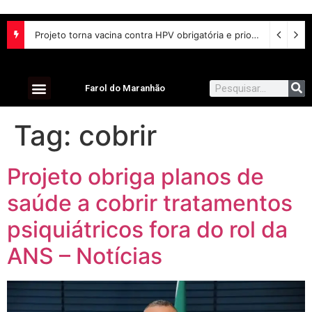
Projeto torna vacina contra HPV obrigatória e prioriza testes moleculares para câncer de colo do útero
Farol do Maranhão
Tag:
cobrir
Projeto obriga planos de
saúde a cobrir tratamentos
psiquiátricos fora do rol da
ANS – Notícias