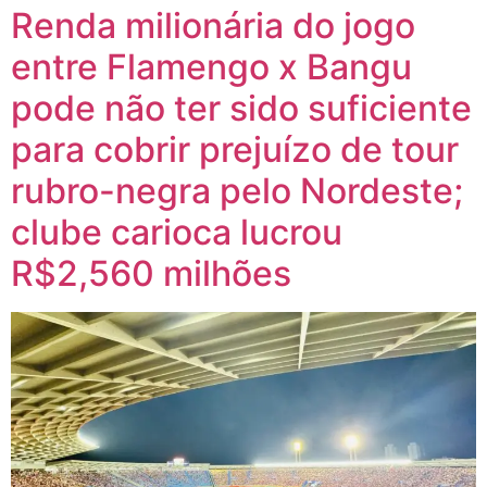
Renda milionária do jogo
entre Flamengo x Bangu
pode não ter sido suficiente
para cobrir prejuízo de tour
rubro-negra pelo Nordeste;
clube carioca lucrou
R$2,560 milhões