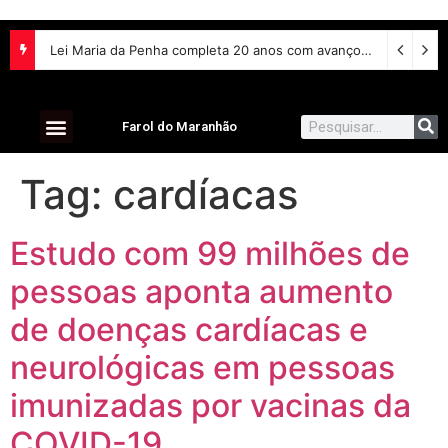
Lei Maria da Penha completa 20 anos com avanços na proteção às mulheres e desafios no combate à violência
Farol do Maranhão
Tag:
cardíacas
Estudo com 99 milhões de
pessoas aponta aumento
de doenças cardíacas e
neurológicas em pessoas
imunizadas por vacinas da
COVID-19