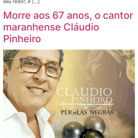
seu redor, e […]
Morre aos 67 anos, o cantor
maranhense Cláudio
Pinheiro