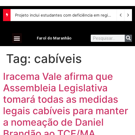
Projeto inclui estudantes com deficiência em regime escolar especial
Farol do Maranhão
Tag:
cabíveis
Iracema Vale afirma que
Assembleia Legislativa
tomará todas as medidas
legais cabíveis para manter
a nomeação de Daniel
Brandão ao TCE/MA