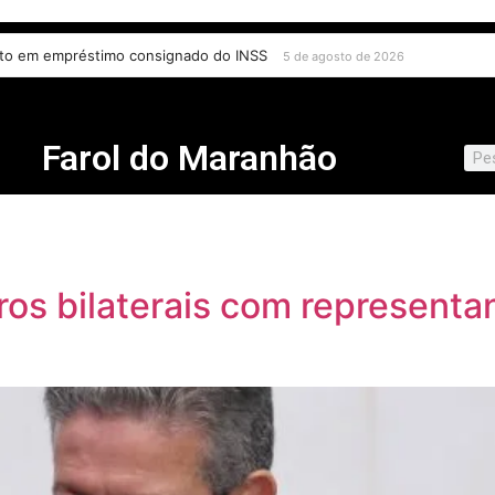
ito em empréstimo consignado do INSS
5 de agosto de 2026
Farol do Maranhão
ros bilaterais com represent