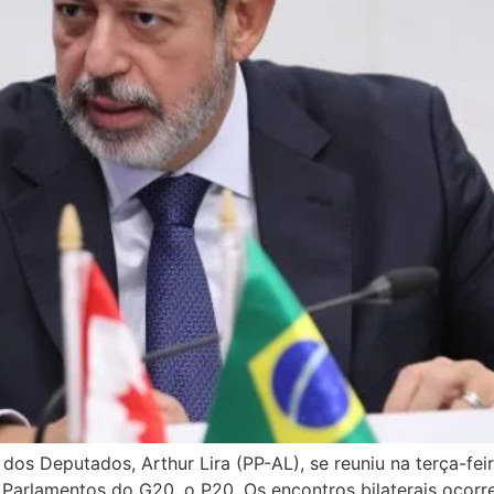
os Deputados, Arthur Lira (PP-AL), se reuniu na terça-fei
s Parlamentos do G20, o P20. Os encontros bilaterais oco