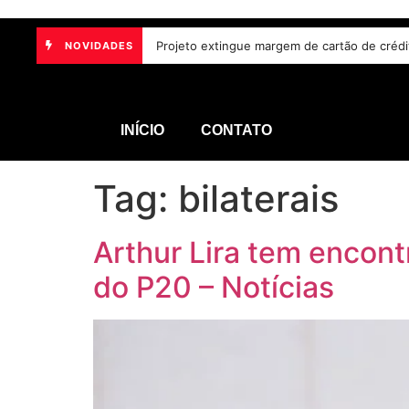
Projeto extingue margem de cartão de créd
NOVIDADES
INÍCIO
CONTATO
Tag:
bilaterais
Arthur Lira tem encont
do P20 – Notícias