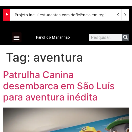
Projeto inclui estudantes com deficiência em regime escolar especial
Farol do Maranhão
Tag:
aventura
Patrulha Canina
desembarca em São Luís
para aventura inédita