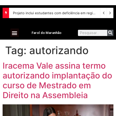
Projeto inclui estudantes com deficiência em regime escolar especial
Farol do Maranhão
Tag:
autorizando
Iracema Vale assina termo
autorizando implantação do
curso de Mestrado em
Direito na Assembleia