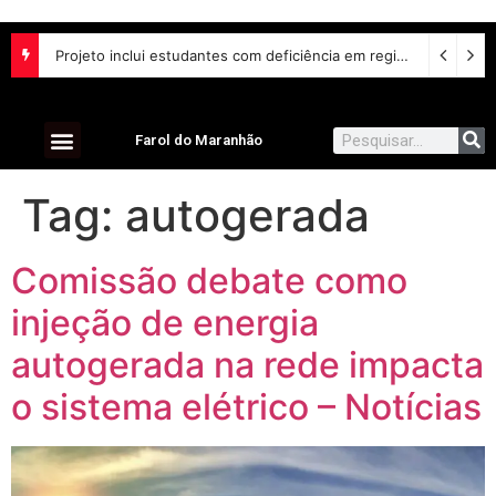
Projeto inclui estudantes com deficiência em regime escolar especial
Farol do Maranhão
Tag:
autogerada
Comissão debate como
injeção de energia
autogerada na rede impacta
o sistema elétrico – Notícias