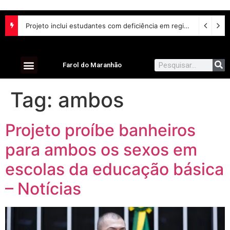
Projeto inclui estudantes com deficiência em regime escolar especial
Farol do Maranhão
Tag:
ambos
Projeto proíbe banheiros
para ambos os sexos em
escolas da educação básica
– Notícias