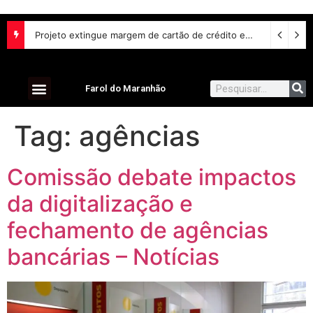
União Brasil oficializa candidatos e reafirma apoio a Orleans Brandão ao Governo do Maranhão
Projeto extingue margem de cartão de crédito em empréstimo consignado do INSS
Farol do Maranhão
Tag:
agências
Comissão debate impactos
da digitalização e
fechamento de agências
bancárias – Notícias