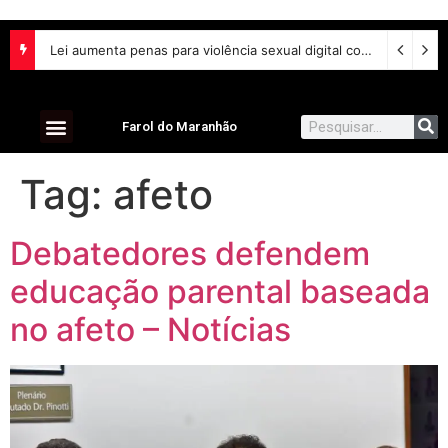
Lei aumenta penas para violência sexual digital contra crianças e adolescentes e endurece punições
Farol do Maranhão
Tag:
afeto
Debatedores defendem
educação parental baseada
no afeto – Notícias