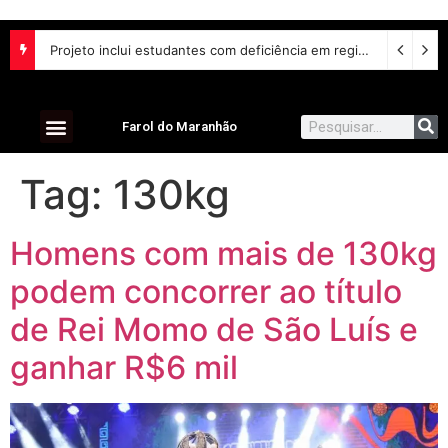
Projeto inclui estudantes com deficiência em regime escolar especial
Farol do Maranhão
Tag:
130kg
Homens com mais de 130kg
podem concorrer ao título
de Rei Momo de São Luís e
ganhar R$6 mil